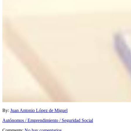
By:
Juan Antonio López de Miguel
Autónomos / Emprendimiento / Seguridad Social
Comments:
No hay comentarios