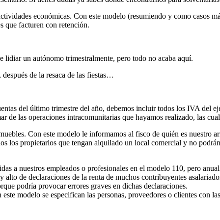
 actividades económicas. Con este modelo (resumiendo y como casos más
es que facturen con retención.
be lidiar un autónomo trimestralmente, pero todo no acaba aquí.
después de la resaca de las fiestas…
tas del último trimestre del año, debemos incluir todos los IVA del e
r de las operaciones intracomunitarias que hayamos realizado, las cua
uebles. Con este modelo le informamos al fisco de quién es nuestro ar
todos los propietarios que tengan alquilado un local comercial y no podrá
idas a nuestros empleados o profesionales en el modelo 110, pero anual
uy alto de declaraciones de la renta de muchos contribuyentes asalariad
que podría provocar errores graves en dichas declaraciones.
n este modelo se especifican las personas, proveedores o clientes con l