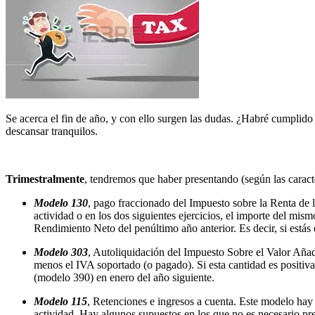
Se acerca el fin de año, y con ello surgen las dudas. ¿Habré cumplido
descansar tranquilos.
Trimestralmente
, tendremos que haber presentando (según las caracte
Modelo 130
, pago fraccionado del Impuesto sobre la Renta de l
actividad o en los dos siguientes ejercicios, el importe del mis
Rendimiento Neto del penúltimo año anterior. Es decir, si estás
Modelo 303
, Autoliquidación del Impuesto Sobre el Valor Añadi
menos el IVA soportado (o pagado). Si esta cantidad es positiva
(modelo 390) en enero del año siguiente.
Modelo 115
, Retenciones e ingresos a cuenta. Este modelo hay q
actividad. Hay algunos supuestos en los que no es necesario pre