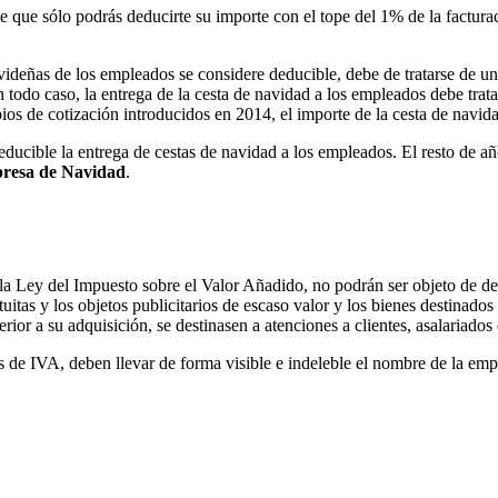
te que sólo podrás deducirte su importe con el tope del 1% de la facturac
videñas de los empleados se considere deducible, debe de tratarse de u
en todo caso, la entrega de la cesta de navidad a los empleados debe tr
os de cotización introducidos en 2014, el importe de la cesta de navidad
ucible la entrega de cestas de navidad a los empleados. El resto de añ
presa de Navidad
.
 la Ley del Impuesto sobre el Valor Añadido, no podrán ser objeto de de
tuitas y los objetos publicitarios de escaso valor y los bienes destinado
or a su adquisición, se destinasen a atenciones a clientes, asalariados 
os de IVA, deben llevar de forma visible e indeleble el nombre de la em