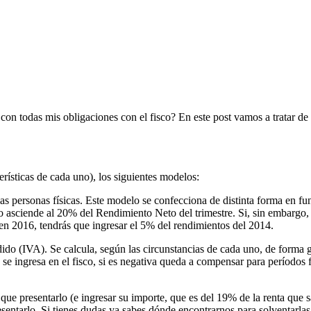
 con todas mis obligaciones con el fisco? En este post vamos a tratar d
rísticas de cada uno), los siguientes modelos:
as personas físicas. Este modelo se confecciona de distinta forma en fun
mo asciende al 20% del Rendimiento Neto del trimestre. Si, sin embargo, 
 en 2016, tendrás que ingresar el 5% del rendimientos del 2014.
do (IVA). Se calcula, según las circunstancias de cada uno, de forma g
 se ingresa en el fisco, si es negativa queda a compensar para períodos 
ue presentarlo (e ingresar su importe, que es del 19% de la renta que sa
sentarlo. Si tienes dudas ya sabes dónde encontrarnos para solventarlas