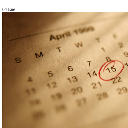
04
Ene